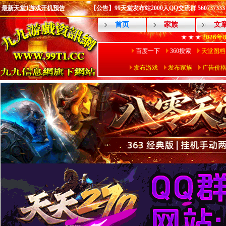
最新天堂1游戏开机预告
【公告】99天堂发布站2000人QQ交流群 560737333
首页
家族
文
2026年
★ ★ ★
百度一下
360搜索
天堂图档
发布游戏
发布家族
广告价