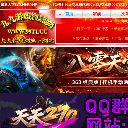
最新天堂1游戏开机预告
【公告】99天堂发布站2000人QQ交流群 560737333
首页
家族
文
2026年
★ ★ ★
百度一下
360搜索
天堂图档
发布游戏
发布家族
广告价