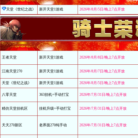
↓202
天堂《世纪之战》
新开天堂1游戏
2026年/8月/5日/晚上7点开放
王者天堂
新开天堂1游戏
2026年/8月/8日/晚上7点开放
江南天堂270
新开天堂1游戏
2026年/8月/7日/晚上7点开放
天堂《世纪之战》
新开天堂1游戏
2026年/8月/5日/晚上7点开放
八零天堂
363挂机+手动打宝
2026年/7月/31日/晚上7点开放
精仿天堂挂机区
挂机升级+手动打宝
2026年/7月/31日/晚上7点开放
天天270新区
老界面270纯手动
2026年/7月/31日/晚上7点开放