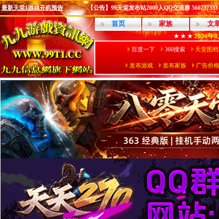
最新天堂1游戏开机预告
【公告】99天堂发布站2000人QQ交流群 560737333
首页
家族
文
2026年
★ ★ ★
百度一下
360搜索
天堂图档
发布游戏
发布家族
广告价