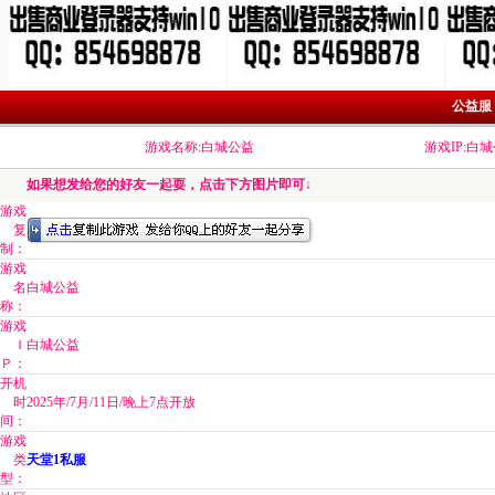
公益服 
游戏名称:白城公益
游戏IP:白
如果想发给您的好友一起耍，点击下方图片即可↓
游戏
复
制：
游戏
名
白城公益
称：
游戏
Ｉ
白城公益
Ｐ：
开机
时
2025年/7月/11日/晚上7点开放
间：
游戏
类
天堂1私服
型：