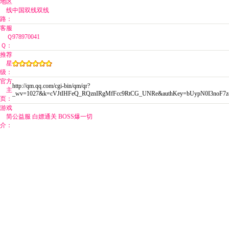
地区
线
中国双线双线
路：
客服
Ｑ
978970041
Ｑ：
推荐
星
级：
官方
http://qm.qq.com/cgi-bin/qm/qr?
主
_wv=1027&k=cVJtIHFeQ_RQznIRgMfFcc9RtCG_UNRe&authKey=bUypN0I3noF7z4
页：
游戏
简
公益服 白嫖通关 BOSS爆一切
介：