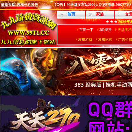
最新天堂1游戏开机预告
【公告】99天堂发布站2000人QQ交流群 560737333
首页
家族
文
2026年
★ ★ ★
百度一下
360搜索
天堂图档
发布游戏
发布家族
广告价