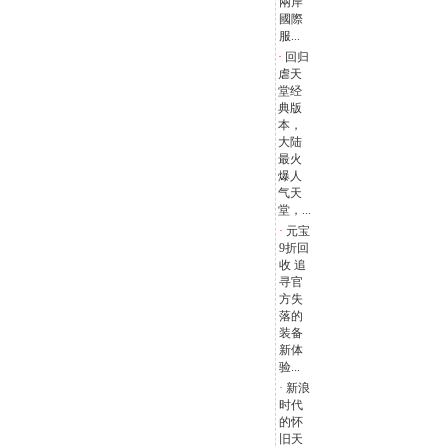
兩岸
國際
服...
·
回归
虐天
堂经
典版
本，
大陆
最火
爆人
气天
堂，...
·
元宝
9折回
收 追
寻官
方失
落的
装备
新体
验...
·
新浪
时代
的怀
旧天