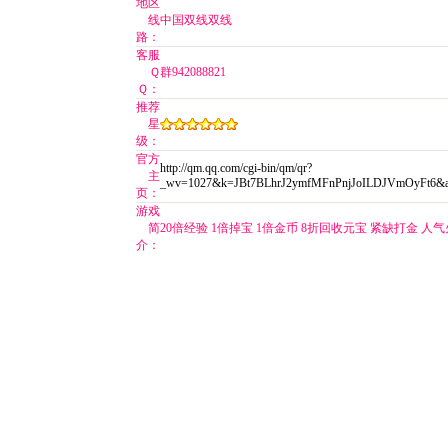
地区
线
中国双线双线
路：
客服
Ｑ
群942088821
Ｑ：
推荐
星
级：
官方
http://qm.qq.com/cgi-bin/qm/qr?
主
_wv=1027&k=JBt7BLhrJ2ymfMFnPnjJoILDJVmOyFt6&
页：
游戏
简
20倍经验 1倍掉宝 1倍金币 8折回收元宝 紧缺打金 人
介：