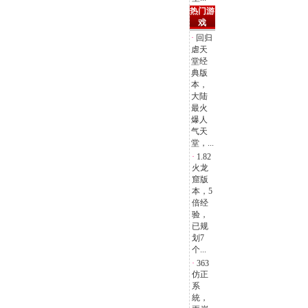
热门游
戏
·
回归
虐天
堂经
典版
本，
大陆
最火
爆人
气天
堂，...
·
1.82
火龙
窟版
本，5
倍经
验，
已规
划7
个...
·
363
仿正
系
統，