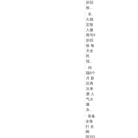
折回
收...
·
长
久稳
定散
人服
商号9
折回
收 每
天全
民
现...
·
间
隔8个
月 新
区再
次来
袭 人
气火
爆
永...
·
装备
全靠
打 全
网
BOSS