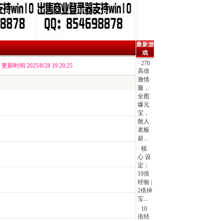
最新游
戏
·
270
更新时间:2025/8/28 19:20:25
高倍
激情
服，
全图
爆元
宝，
散人
老板
超...
·
核
心 设
定：
10倍
经验 |
2倍掉
宝...
·
10
倍经