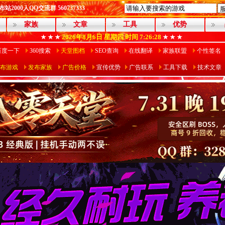
2000人QQ交流群 560737333
家族
文章
工具
优势
2026年8月6日
星期四
时间 7:26:29
★ ★ ★
★ ★ ★
百度一下
360搜索
天堂图档
SEO查询
在线翻译
家族联盟
个性签名
布游戏
发布家族
广告价格
宣传优势
广告联系
工具下载
技术文章