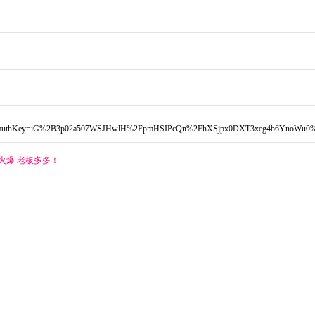
authKey=iG%2B3p02a507WSJHwlH%2FpmHSIPcQn%2FhXSjpx0DXT3xeg4b6YnoWu0%2F
气火爆 老板多多！