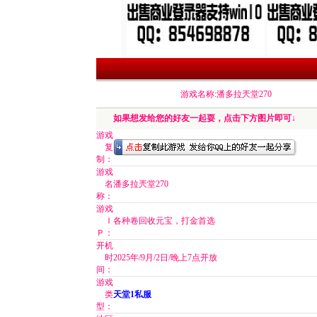
游戏名称:潘多拉兲堂270
如果想发给您的好友一起耍，点击下方图片即可↓
游戏
复
制：
游戏
名
潘多拉兲堂270
称：
游戏
Ｉ
各种卷回收元宝，打金首选
Ｐ：
开机
时
2025年/9月/2日/晚上7点开放
间：
游戏
类
天堂1私服
型：