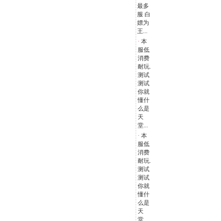
最多
服 白
嫖为
王...
·
本
服低
消费
耐玩.
测试
测试
你就
懂什
么是
天
堂...
·
本
服低
消费
耐玩.
测试
测试
你就
懂什
么是
天
堂...