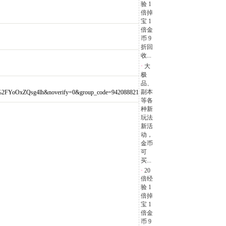
验 1
倍掉
宝 1
倍金
币 9
折回
收...
·
大
极
品、
副本
YoOxZQsg4lh&noverify=0&group_code=942088821
等各
种新
玩法
新活
动，
金币
可
买...
·
20
倍经
验 1
倍掉
宝 1
倍金
币 9