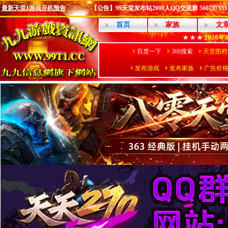
最新天堂1游戏开机预告
【公告】99天堂发布站2000人QQ交流群 560737333
首页
家族
文
2026年
★ ★ ★
百度一下
360搜索
天堂图档
发布游戏
发布家族
广告价