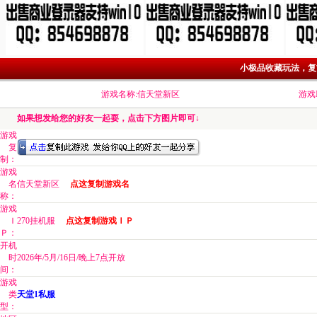
小极品收藏玩法，复
游戏名称:信天堂新区
游戏I
如果想发给您的好友一起耍，点击下方图片即可↓
游戏
复
制：
游戏
名
信天堂新区
点这复制游戏名
称：
游戏
Ｉ
270挂机服
点这复制游戏ＩＰ
Ｐ：
开机
时
2026年/5月/16日/晚上7点开放
间：
游戏
类
天堂1私服
型：