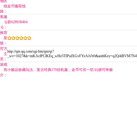
地区
线
金币服双线
路：
客服
Ｑ
群628938464
Ｑ：
推荐
星
级：
官方
http://qm.qq.com/cgi-bin/qm/qr?
主
_wv=1027&k=mKAclPClKEq_wHe5TIPulXGvFYeAJsWt&authKey=q2Q4iBVM7N4%2
页：
游戏
简
小极品收藏玩法，复古经典270挂机服，金币可买一切 白嫖可终极
介：