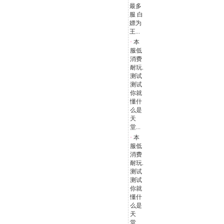
最多
服 白
嫖为
王...
·
本
服低
消费
耐玩.
测试
测试
你就
懂什
么是
天
堂...
·
本
服低
消费
耐玩.
测试
测试
你就
懂什
么是
天
堂...