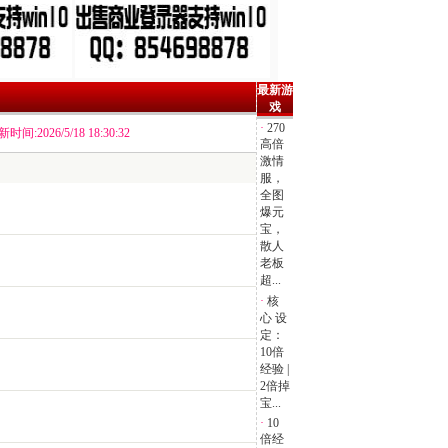
最新游
戏
·
270
时间:2026/5/18 18:30:32
高倍
激情
服，
全图
爆元
宝，
散人
老板
超...
·
核
心 设
定：
10倍
经验 |
2倍掉
宝...
·
10
倍经