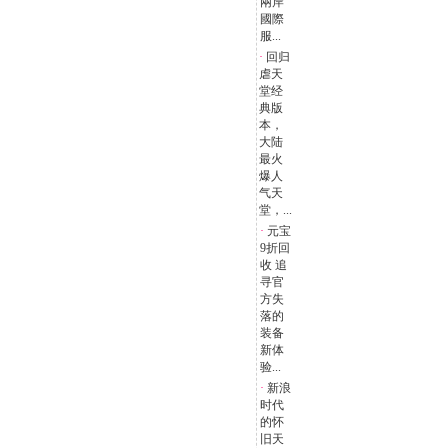
兩岸
國際
服...
·
回归
虐天
堂经
典版
本，
大陆
最火
爆人
气天
堂，...
·
元宝
9折回
收 追
寻官
方失
落的
装备
新体
验...
·
新浪
时代
的怀
旧天