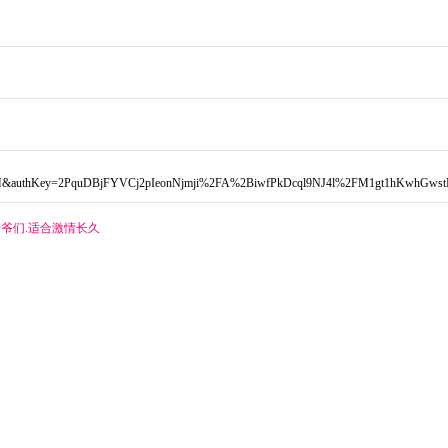
M&authKey=2PquDBjFYVCj2pIeonNjmji%2FA%2BiwfPkDcql9NJ4l%2FM1gt1hKwhGwstN
爷们.适合激情长久