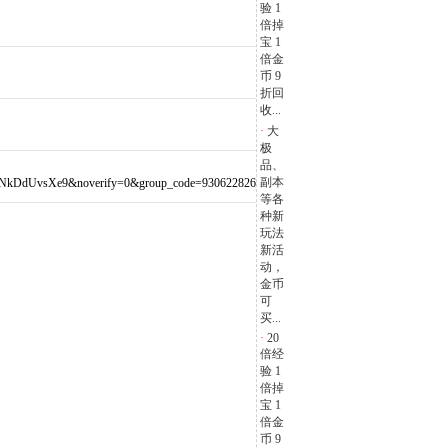
验 1
倍掉
宝 1
倍金
币 9
折回
收...
·
大
极
品、
副本
kDdUvsXe9&noverify=0&group_code=930622826
等各
种新
玩法
新活
动，
金币
可
买...
·
20
倍经
验 1
倍掉
宝 1
倍金
币 9