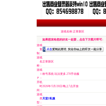
游戏名称:正誉新区
如果想发给您的好友一起耍，点击下方图片即可↓
游戏
复
制：
游戏
名
正誉新区
称：
游戏
Ｉ
称号系统.玩法更多.270手动服
Ｐ：
开机
时
2026年/5月/20日/晚上7点开放
间：
游戏
类
天堂1私服
型：