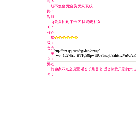
地区
线
不氪金.无会员.无洗双线
路：
客服
Ｑ
云盾护航.不卡.不掉.稳定长久
Ｑ：
推荐
星
级：
官方
http://qm.qq.com/cgi-bin/qm/qr?
主
_wv=1027&k=BTTq38IpwlfIQ8ixsbj78hhHr2Vu0uA
页：
游戏
简
独家不氪金设置.适合长期养老.适合热爱天堂的大老
介：