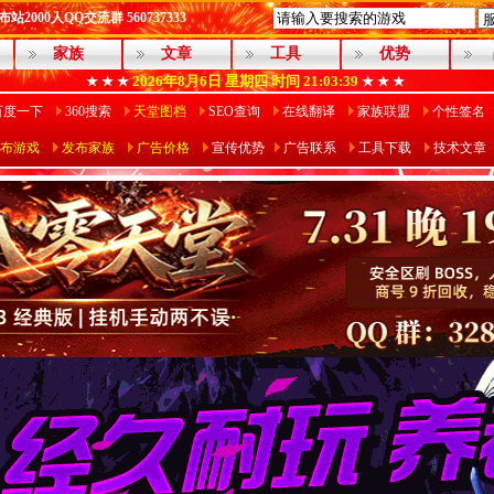
2000人QQ交流群 560737333
家族
文章
工具
优势
2026年8月6日
星期四
时间 21:03:40
★ ★ ★
★ ★ ★
百度一下
360搜索
天堂图档
SEO查询
在线翻译
家族联盟
个性签名
布游戏
发布家族
广告价格
宣传优势
广告联系
工具下载
技术文章