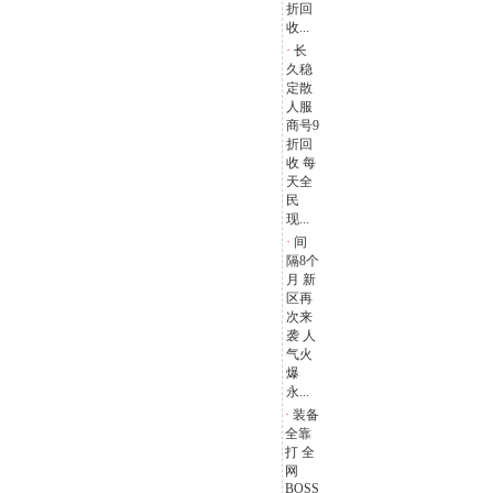
折回
收...
·
长
久稳
定散
人服
商号9
折回
收 每
天全
民
现...
·
间
隔8个
月 新
区再
次来
袭 人
气火
爆
永...
·
装备
全靠
打 全
网
BOSS