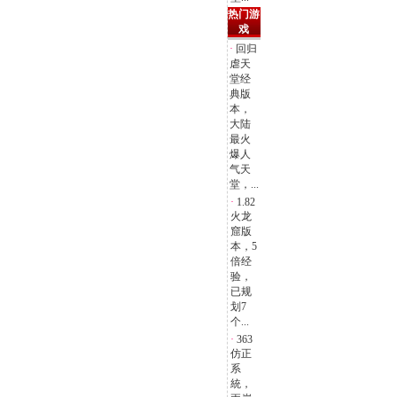
热门游
戏
·
回归
虐天
堂经
典版
本，
大陆
最火
爆人
气天
堂，...
·
1.82
火龙
窟版
本，5
倍经
验，
已规
划7
个...
·
363
仿正
系
統，