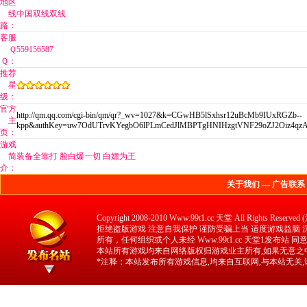
地区
线
中国双线双线
路：
客服
Ｑ
559156587
Ｑ：
推荐
星
级：
官方
http://qm.qq.com/cgi-bin/qm/qr?_wv=1027&k=CGwHB5lSxhsr12uBcMb9IUxRGZb--
主
kpp&authKey=uw7OdUTrvKYegbO6lPLmCedJlMBPTgHNIHzgtVNF29oZJ2Oiz4qzAi
页：
游戏
简
装备全靠打 脸白爆一切 白嫖为王
介：
关于我们
—
广告联系
Copyright 2008-2010 Www.99t1.cc 天堂 All 
拒绝盗版游戏 注意自我保护 谨防受骗上当 适度游戏益脑 沉迷
所有，任何组织或个人未经 Www.99t1.cc 天堂1发布站
本站所有游戏均来自网络版权归游戏业主所有,如果无意之中
*注释：本站发布所有游戏信息,均来自互联网,与本站无关