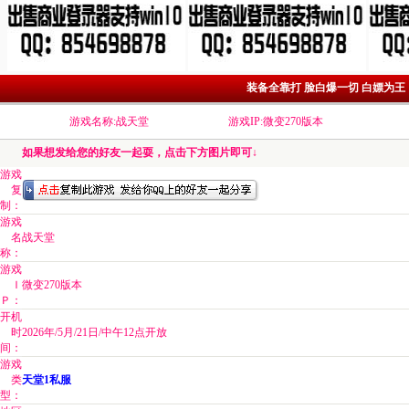
装备全靠打 脸白爆一切 白嫖为王
游戏名称:战天堂
游戏IP:微变270版本
如果想发给您的好友一起耍，点击下方图片即可↓
游戏
复
制：
游戏
名
战天堂
称：
游戏
Ｉ
微变270版本
Ｐ：
开机
时
2026年/5月/21日/中午12点开放
间：
游戏
类
天堂1私服
型：