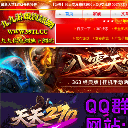
最新天堂1游戏开机预告
【公告】99天堂发布站2000人QQ交流群 560737333
首页
家族
文
2026年
★ ★ ★
百度一下
360搜索
天堂图档
发布游戏
发布家族
广告价