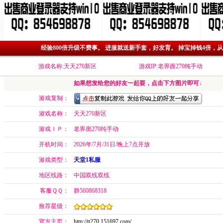
经验800倍升级不费事。 进服就送新手套，好发育。 掉宝掉钱4倍，
游戏名称:天天270新区
游戏IP:老界面270纯手动
如果想发给您的好友一起耍，点击下方图片即可↓
游戏复制：
游戏名称：
天天270新区
游戏ＩＰ：
老界面270纯手动
开机时间：
2026年/7月/31日/晚上7点开放
游戏类型：
天堂1私服
地区线路：
中国双线双线
客服ＱＱ：
群560868318
推荐星级：
官方主页：
http://tt270.151697.com/