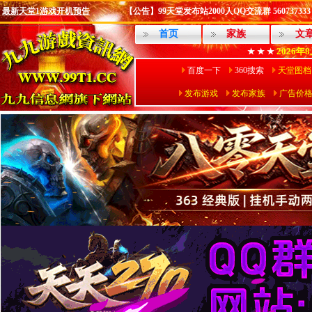
最新天堂1游戏开机预告
【公告】99天堂发布站2000人QQ交流群 560737333
首页
家族
文
2026年
★ ★ ★
百度一下
360搜索
天堂图档
发布游戏
发布家族
广告价